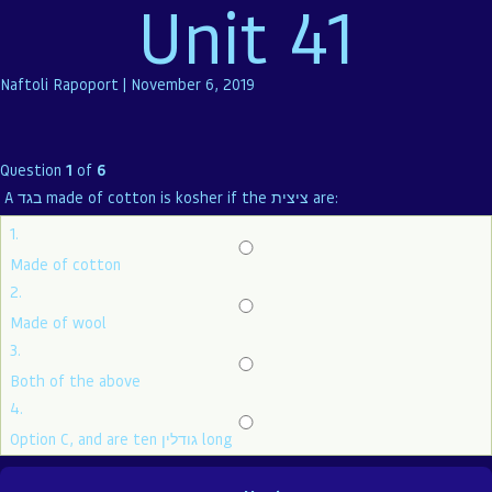
Unit 41
Naftoli Rapoport
|
November 6, 2019
Question
1
of
6
A בגד made of cotton is kosher if the ציצית are:
1.
Made of cotton
2.
Made of wool
3.
Both of the above
4.
Option C, and are ten גודלין long