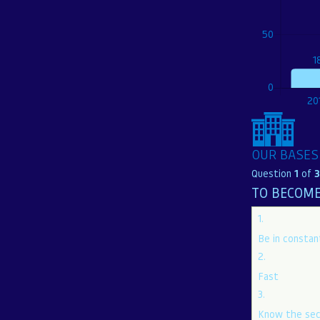
OUR BASES
Question
1
of
3
1.
2.
Fast
3.
Know the sec