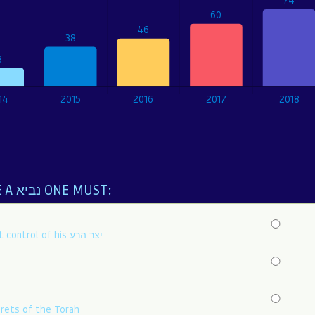
TO BECOME A נביא ONE MUST:
Be in constant control of his יצר הרע
rets of the Torah