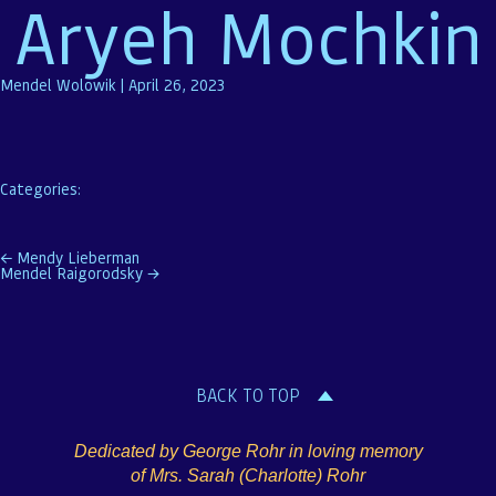
Aryeh Mochkin
Mendel Wolowik
|
April 26, 2023
Categories:
Post
←
Mendy Lieberman
Mendel Raigorodsky
→
navigation
BACK TO TOP
Dedicated by George Rohr in loving memory
of Mrs. Sarah (Charlotte) Rohr