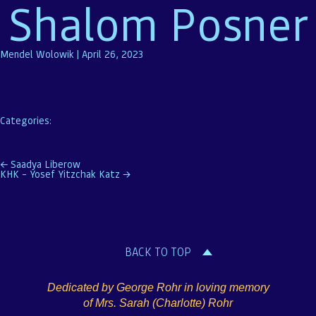
Shalom Posner
Mendel Wolowik
|
April 26, 2023
Categories:
Post
←
Saadya Liberow
KHK – Yosef Yitzchak Katz
→
navigation
BACK TO TOP
Dedicated by George Rohr in loving memory
of Mrs. Sarah (Charlotte) Rohr