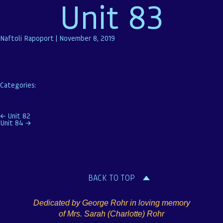
Unit 83
Naftoli Rapoport
|
November 8, 2019
Categories:
Post
←
Unit 82
Unit 84
→
navigation
BACK TO TOP
Dedicated by George Rohr in loving memory
of Mrs. Sarah (Charlotte) Rohr